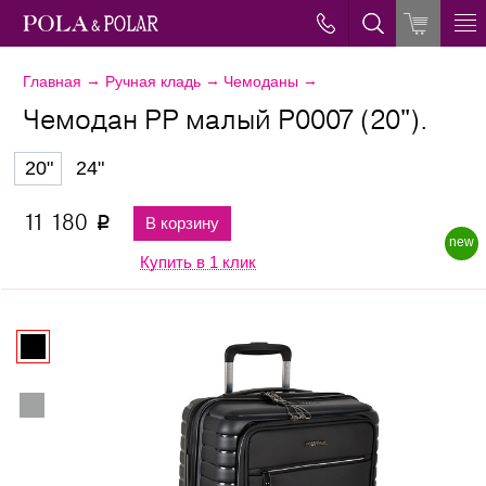
→
→
→
Главная
Ручная кладь
Чемоданы
Чемодан PP малый Р0007 (20").
20"
24"
11 180
В корзину
p
new
Купить в 1 клик