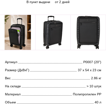
В пункт выдачи
от 2 дней
Артикул
Р0007 (20")
Размер (ДхВхГ)
37 х 54 х 23 см
Вес
2.86 кг
На складе
> 10 штук
Материал
Полипропилен PP
Объем
40 л