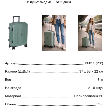
В пункт выдачи
от 2 дней
Артикул
РР811 (20")
Размер (ДхВхГ)
37 х 55 х 22 см
Вес
3 кг
На складе
> 10 штук
Материал
Полипропилен PP
Объем
39 л