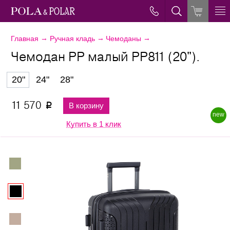
→
→
→
Главная
Ручная кладь
Чемоданы
Чемодан PP малый РР811 (20").
20"
24"
28"
11 570
В корзину
p
new
Купить в 1 клик