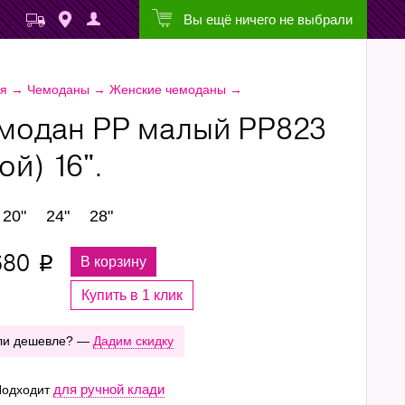
Вы ещё ничего не выбрали
ая
→
Чемоданы
→
Женские чемоданы
→
модан PP малый РР823
ой) 16".
20"
24"
28"
680
В корзину
p
Купить в 1 клик
ли дешевле? —
Дадим скидку
для ручной клади
одходит