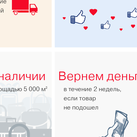
ние
ей
 наличии
Вернем день
лощадью 5 000 м
в течение 2 недель,
2
если товар
не подошел