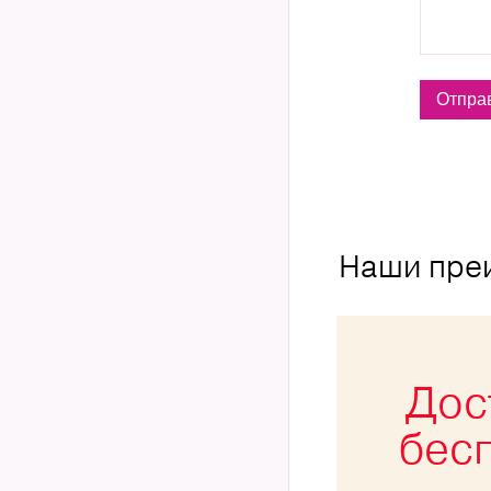
Наши пре
Дос
бес