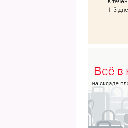
в тече
1-3 дн
Всё в
на складе п