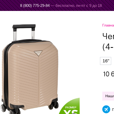
8 (800) 775-29-84
— бесплатно,
пн-пт с 9 до 18
Главн
Че
(4-
16"
10 
Наш
П