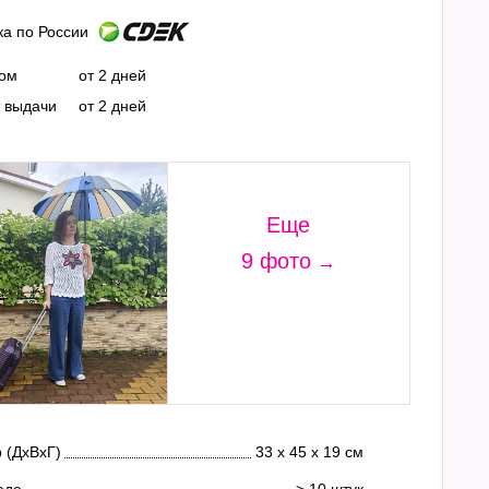
ка по России
ром
от 2 дней
т выдачи
от 2 дней
Еще
9 фото
 (ДхВхГ)
33 х 45 х 19 см
аде
> 10 штук