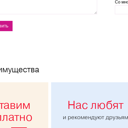
Со мн
имущества
тавим
Нас любят
платно
и рекомендуют друзья