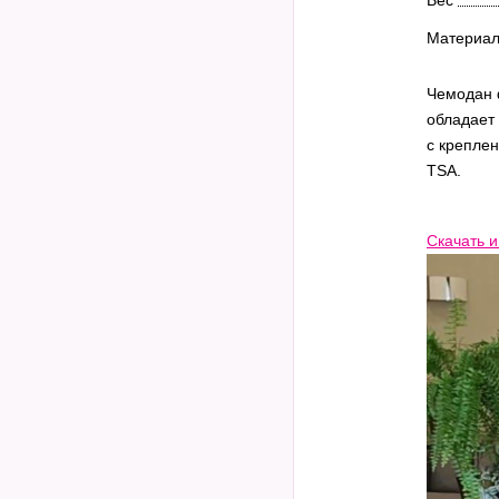
Материа
Чемодан 
обладает 
с креплен
TSA.
Скачать и