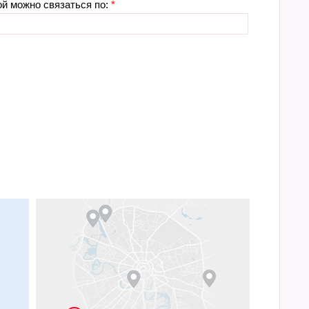
ой можно связаться по:
*
м