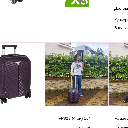
Достав
Курье
В пунк
РР823 (4-ой) 16"
Размер
2.32 кг
На скл