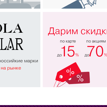
Дарим скидк
по карте
по акциям
15
70
до
%
до
российкие марки
 на рынке