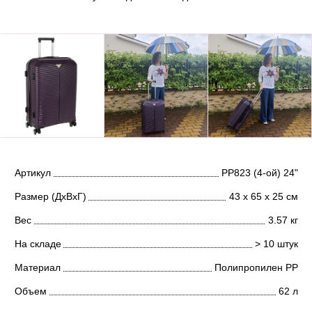
Артикул
РР823 (4-ой) 24"
Размер (ДхВхГ)
43 х 65 х 25 см
Вес
3.57 кг
На складе
> 10 штук
Материал
Полипропилен PP
Объем
62 л