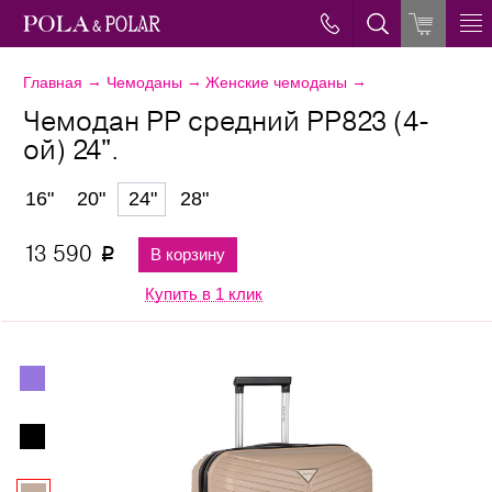
→
→
→
Главная
Чемоданы
Женские чемоданы
Чемодан PP средний РР823 (4-
ой) 24".
16"
20"
24"
28"
13 590
В корзину
p
Купить в 1 клик