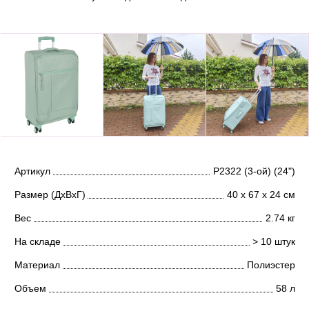
Артикул
Р2322 (3-ой) (24")
Размер (ДхВхГ)
40 х 67 х 24 см
Вес
2.74 кг
На складе
> 10 штук
Материал
Полиэстер
Объем
58 л