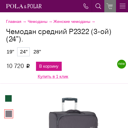
→
→
→
Главная
Чемоданы
Женские чемоданы
Чемодан средний Р2322 (3-ой)
(24").
19"
24"
28"
new
10 720
В корзину
p
Купить в 1 клик