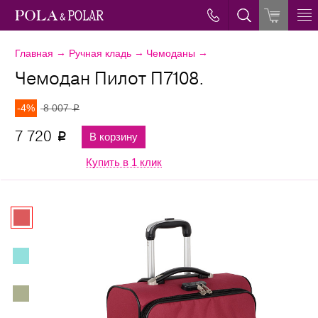
→
→
→
Главная
Ручная кладь
Чемоданы
Чемодан Пилот П7108.
-4%
8 007
p
7 720
В корзину
p
Купить в 1 клик