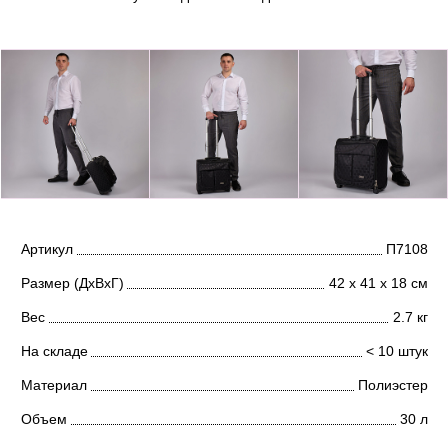
Артикул
П7108
Размер (ДхВхГ)
42 х 41 х 18 см
Вес
2.7 кг
На складе
< 10 штук
Материал
Полиэстер
Объем
30 л