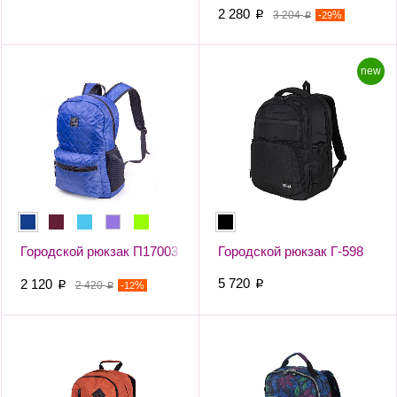
2 280
p
3 204
-
%
29
p
new
Городской рюкзак П17003
Городской рюкзак Г-598
5 720
2 120
p
p
2 420
-
%
12
p