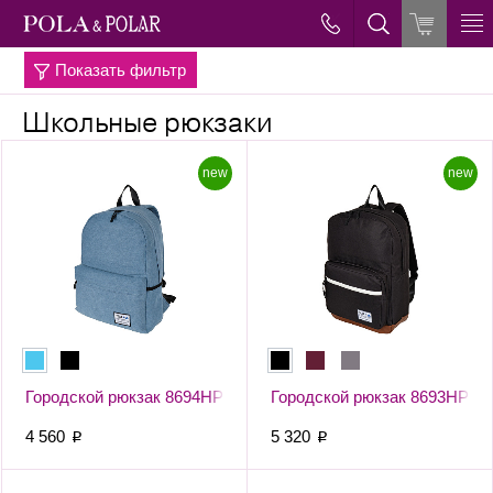
Показать фильтр
→
→
Главная
Рюкзаки
Школьные рюкзаки
new
new
Городской рюкзак 8694НР
Городской рюкзак 8693НР
4 560
5 320
p
p