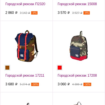
Городской рюкзак П2320
Городской рюкзак 15008
2 860
3 570
p
3 142
-
%
p
3 927
-
%
9
9
p
p
Городской рюкзак 17211
Городской рюкзак 17208
3 680
3 060
p
5 274
-
%
p
4 386
-
%
30
30
p
p