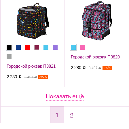
Городской рюкзак П3820
Городской рюкзак П3821
2 280
p
3 497
-
%
35
p
2 280
p
3 497
-
%
35
p
Показать ещё
1
2