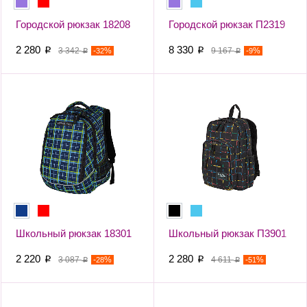
Городской рюкзак 18208
Городской рюкзак П2319
2 280
8 330
p
3 342
-
%
p
9 167
-
%
32
9
p
p
Школьный рюкзак 18301
Школьный рюкзак П3901
2 220
2 280
p
3 087
-
%
p
4 611
-
%
28
51
p
p