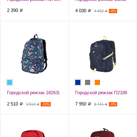
2 390
4 030
p
p
4 432
-
%
9
p
Городской рюкзак 18263L
Городской рюкзак П2188
2 510
7 950
p
3 512
-
%
p
8 741
-
%
29
9
p
p