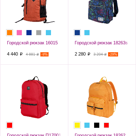
Городской рюкзак 16015
Городской рюкзак 18263s
4 440
2 280
p
4 881
-
%
p
3 204
-
%
9
29
p
p
Городской рюкзак П17001
Городской рюкзак 18262