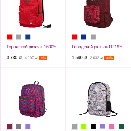
Городской рюкзак 16009
Городской рюкзак П2199
3 730
1 590
p
4 107
-
%
p
2 632
-
%
9
40
p
p