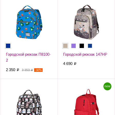
Городской рюкзак П8100-
Городской рюкзак 147НР
2
4 690
p
2 350
p
3 353
-
%
30
p
new