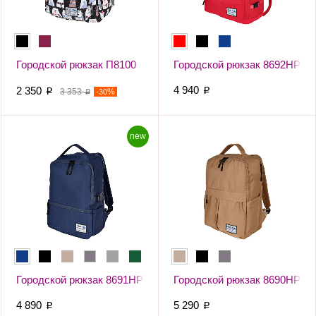
Городской рюкзак П8100
Городской рюкзак 8692НР
4 940
2 350
p
p
3 353
-
%
30
p
new
Городской рюкзак 8691НР
Городской рюкзак 8690НР
4 890
5 290
p
p