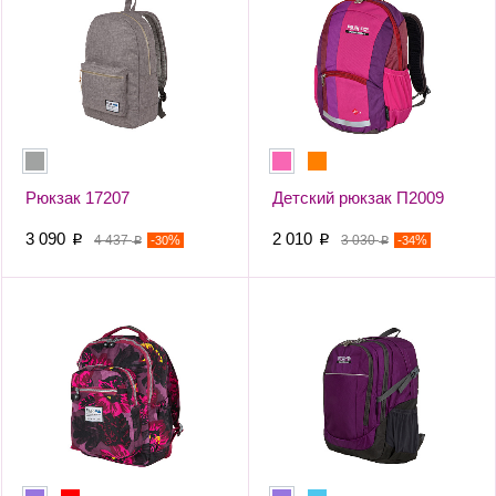
Рюкзак 17207
Детский рюкзак П2009
3 090
2 010
p
4 437
-
%
p
3 030
-
%
30
34
p
p