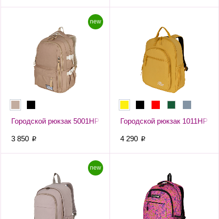
new
Городской рюкзак 5001НР
Городской рюкзак 1011НР
3 850
4 290
p
p
new