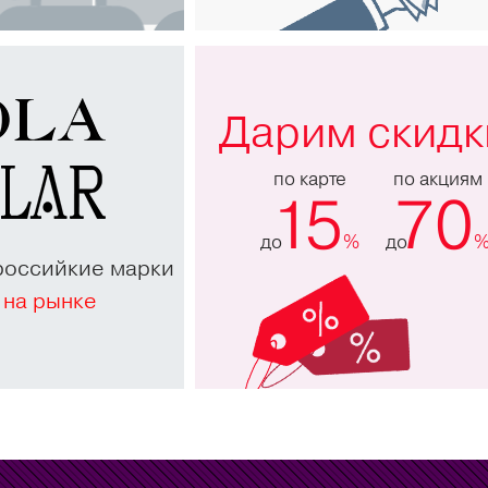
Дарим скидк
по карте
по акциям
15
70
до
%
до
российкие марки
 на рынке