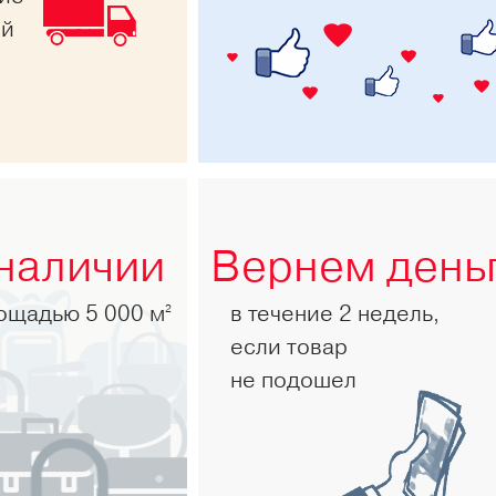
ей
 наличии
Вернем день
лощадью 5 000 м
в течение 2 недель,
2
если товар
не подошел