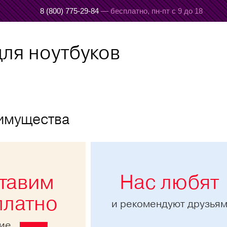
8 (800) 775-29-84
— бесплатно,
пн-пт с 9 до 18
ля ноутбуков
имущества
тавим
Нас любят
платно
и рекомендуют друзья
ние