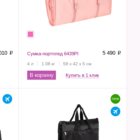
 010
5 490
p
Сумка-портплед 6439PI
p
4 л
1.08 кг
58 х 42 х 5 см
В корзину
Купить в 1 клик
new