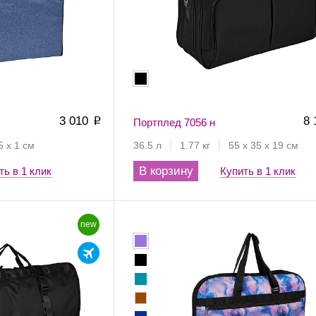
3 010
8
p
Портплед 7056 н
5 х 1 см
36.5 л
1.77 кг
55 х 35 х 19 см
В корзину
ть в 1 клик
Купить в 1 клик
new