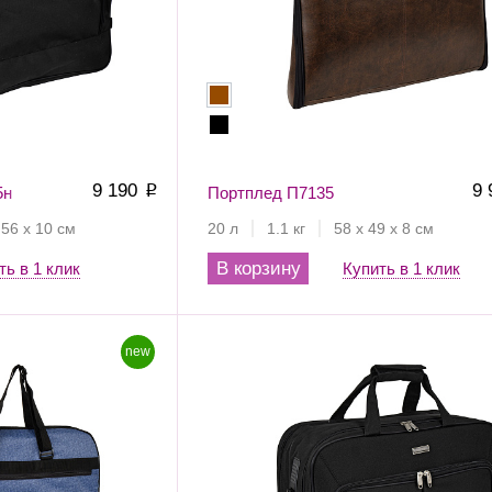
9 190
9
5н
p
Портплед П7135
 56 х 10 см
20 л
1.1 кг
58 х 49 х 8 см
В корзину
ть в 1 клик
Купить в 1 клик
new