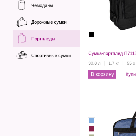
Чемоданы
Дорожные сумки
Портпледы
Сумка-портплед П711
Спортивные сумки
30.8 л
1.7 кг
55 х
В корзину
Купи