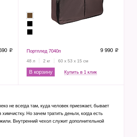
 690
9 990
p
Портплед 7040п
p
48 л
2 кг
60 х 53 х 15 см
В корзину
Купить в 1 клик
ко не всегда там, куда человек приезжает, бывает
химчистку. Но зачем тратить деньги, когда есть
ложили. Внутренний чехол служит дополнительной