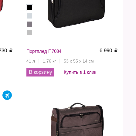
 730
6 990
p
Портплед П7084
p
41 л
1.76 кг
53 х 55 х 14 см
В корзину
Купить в 1 клик