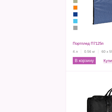
Портплед П7125п
4 л
0.56 кг
60 х 5
В корзину
Купи