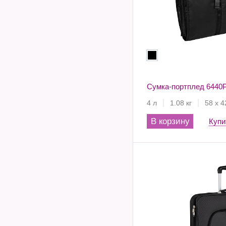
Сумка-портплед 6440P
4 л
1.08 кг
58 х 4
В корзину
Купи