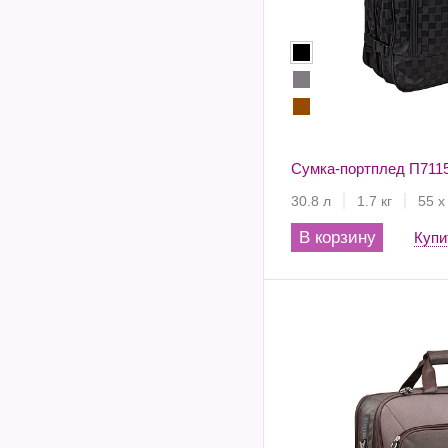
Сумка-портплед П711
30.8 л
1.7 кг
55 х
В корзину
Купи