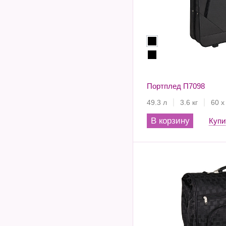
Портплед П7098
49.3 л
3.6 кг
60 х
В корзину
Купи