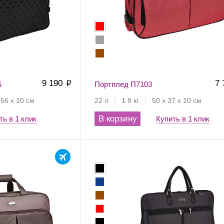
9 190
7
5
p
Портплед П7103
 56 х 10 см
22 л
1.8 кг
50 х 37 х 10 см
В корзину
ть в 1 клик
Купить в 1 клик