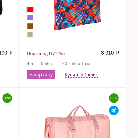
 190
3 010
p
Портплед П7125н
p
4 л
0.56 кг
60 х 55 х 1 см
В корзину
Купить в 1 клик
new
new