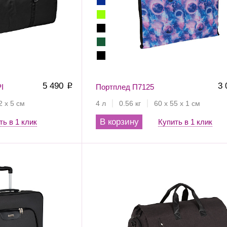
5 490
3
I
p
Портплед П7125
2 х 5 см
4 л
0.56 кг
60 х 55 х 1 см
В корзину
ть в 1 клик
Купить в 1 клик