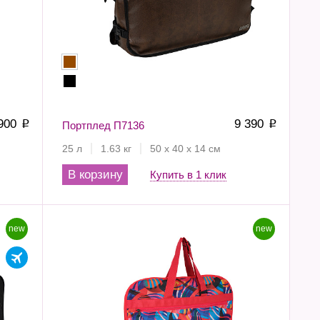
 900
9 390
p
Портплед П7136
p
25 л
1.63 кг
50 х 40 х 14 см
В корзину
Купить в 1 клик
new
new