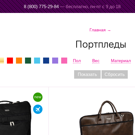
8 (800) 775-29-84
— бесплатно,
пн-пт с 9 до 18
Главная
→
Портпледы
Пол
Вес
Материал
Показать
Сбросить
new