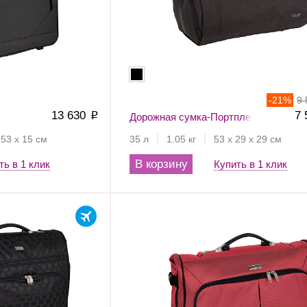
-
21
%
9
13 630
7
p
Дорожная сумка-Портплед П0025
 53 х 15 см
35 л
1.05 кг
53 х 29 х 29 см
В корзину
ть в 1 клик
Купить в 1 клик