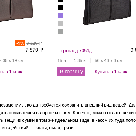
-
9
%
8 326
p
7 570
9
p
Портплед 7054д
х 35 х 19 см
15 л
1.35 кг
56 х 46 х 6 см
В корзину
ть в 1 клик
Купить в 1 клик
езаменимы, когда требуется сохранить внешний вид вещей. Дале
ить помявшийся в дороге костюм. Конечно, можно отдать вещи в 
ь вещи из сумки в том же идеальном виде, в каком их туда по
 воздействий — влаги, пыли, грязи.