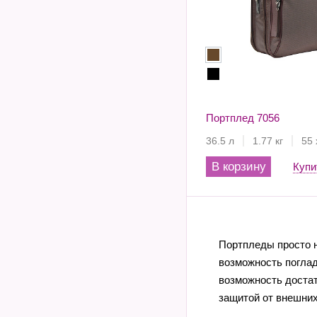
Портплед 7056
36.5 л
1.77 кг
55 
В корзину
Купи
Портпледы просто н
возможность поглад
возможность достат
защитой от внешних