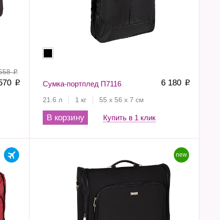
 558
p
 570
6 180
p
Сумка-портплед П7116
p
21.6 л
1 кг
55 х 56 х 7 см
В корзину
Купить в 1 клик
new