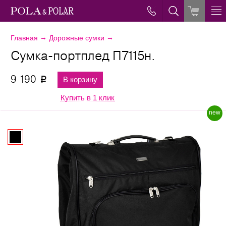
→
→
Главная
Дорожные сумки
Сумка-портплед П7115н.
9 190
В корзину
p
Купить в 1 клик
new