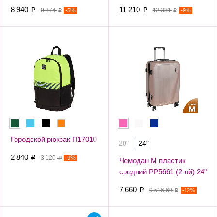
8 940
11 210
p
9 374
-
%
p
12 331
-
%
5
9
p
p
Городской рюкзак П17010
20"
24"
2 840
p
3 120
-
%
9
p
Чемодан М пластик
средний РР5661 (2-ой) 24"
(Розовый)
7 660
p
9 516.60
-
%
12
p