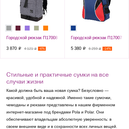
Городской рюкзак П17008
Городской рюкзак П17007
3 870
5 380
p
4 121
-
%
p
6 259
-
%
6
14
p
p
Стильные и практичные сумки на все
случаи жизни
Какой должна быть ваша новая сумка? Безусловно —
красивой, удобной и надежной. Именно такие сумочки,
чемоданы и рюкзаки представлены в нашем фирменном
интернет-магазине под брендами Pola и Polar. Они
обеспечивают владельцам абсолютную уверенность: в
своем внешнем виде и в сохранности всех личных вещей.