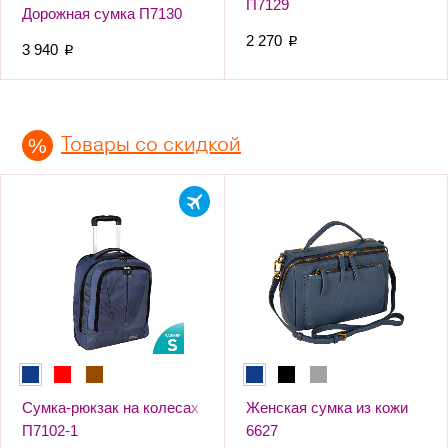
П7129
Дорожная сумка П7130
2 270
p
3 940
p
Товары со скидкой
Сумка-рюкзак на колесах
Женская сумка из кожи
П7102-1
6627