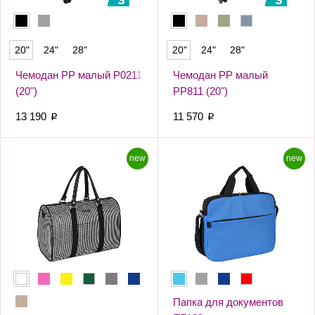
20"
24"
28"
20"
24"
28"
Чемодан PP малый Р0211
Чемодан PP малый
(20")
РР811 (20")
13 190
11 570
p
p
new
new
Папка для документов