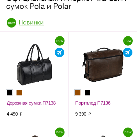
сумок Pola и Polar
Новинки
new
new
Дорожная сумка П7138
Портплед П7136
4 490
9 390
p
p
new
new