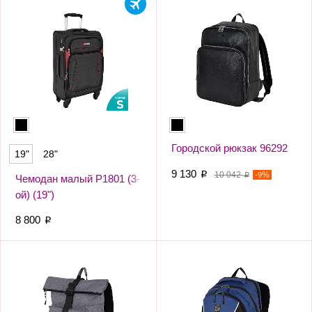
Городской рюкзак 96292
19"
28"
9 130
p
10 042
-
%
9
p
Чемодан малый Р1801 (3-
ой) (19")
8 800
p