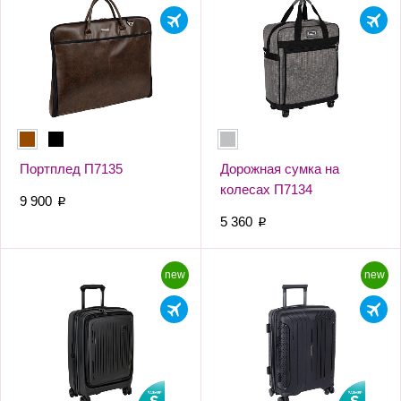
Портплед П7135
Дорожная сумка на
колесах П7134
9 900
p
5 360
p
new
new