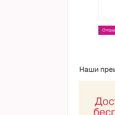
Наши пре
Дос
бес