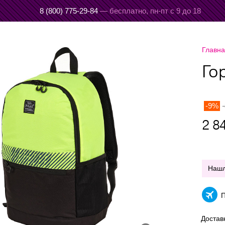
8 (800) 775-29-84
— бесплатно,
пн-пт с 9 до 18
Главн
Го
-9%
2 8
Наш
П
Достав