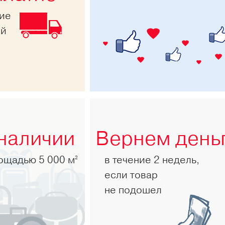
ние
ей
 наличии
Вернем день
лощадью 5 000 м
в течение 2 недель,
2
если товар
не подошел