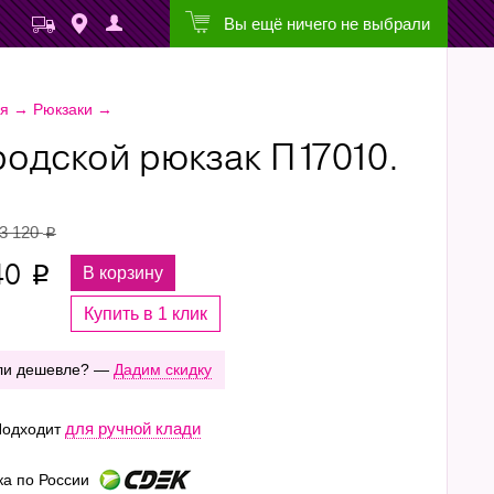
Вы ещё ничего не выбрали
ая
→
Рюкзаки
→
родской рюкзак П17010.
3 120
p
40
В корзину
p
Купить в 1 клик
ли дешевле? —
Дадим скидку
для ручной клади
одходит
ка по России