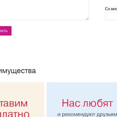
Со мн
имущества
тавим
Нас любят
платно
и рекомендуют друзья