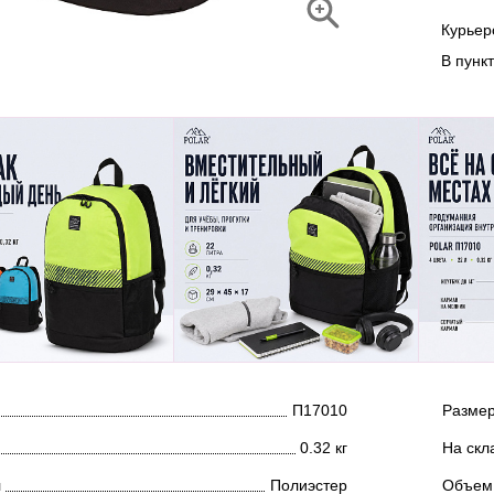
Курье
В пунк
П17010
Размер
0.32 кг
На скл
л
Полиэстер
Объем