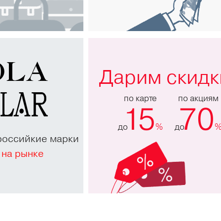
Дарим скидк
по карте
по акциям
15
70
до
%
до
российкие марки
 на рынке