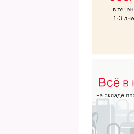
в тече
1-3 дн
Всё в
на складе п