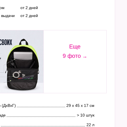
ром
от 2 дней
т выдачи
от 2 дней
Еще
9 фото
 (ДхВхГ)
29 х 45 х 17 см
аде
> 10 штук
22 л