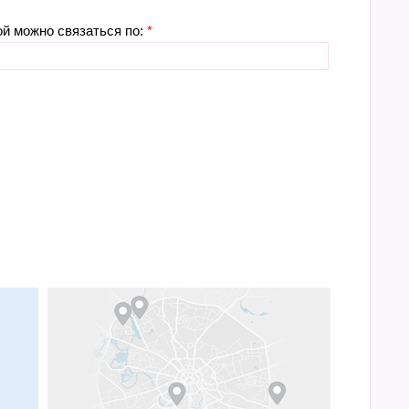
ой можно связаться по:
*
м