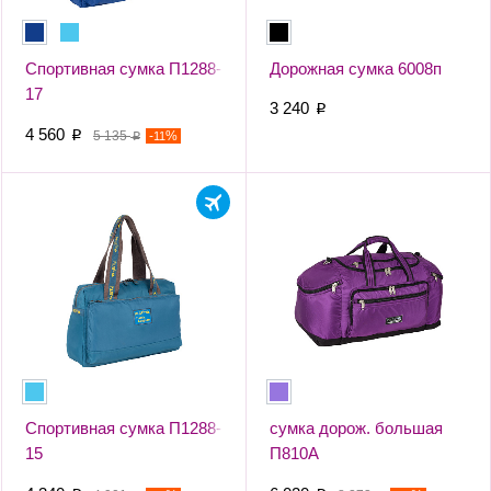
Спортивная сумка П1288-
Дорожная сумка 6008п
17
3 240
p
4 560
p
5 135
-
%
11
p
Спортивная сумка П1288-
сумка дорож. большая
15
П810А