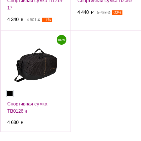
Спортивная сумка П1215-
Спортивная сумка П2053
17
4 440
p
5 723
-
%
22
p
4 340
p
4 901
-
%
11
p
new
Спортивная сумка
ТВ0126 н
4 690
p