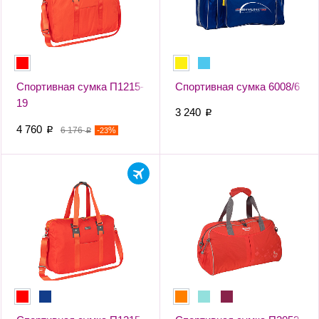
Спортивная сумка П1215-
Спортивная сумка 6008/6
19
3 240
p
4 760
p
6 176
-
%
23
p