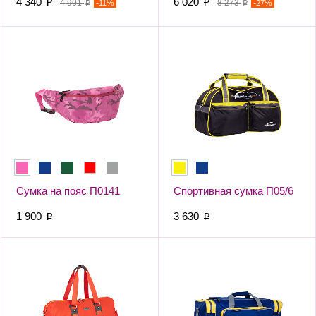
4 340
6 020
p
4 901
-
%
p
8 273
-
%
11
27
p
p
Сумка на пояс П0141
Спортивная сумка П05/6
1 900
3 630
p
p