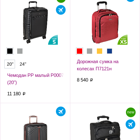
Дорожная сумка на
20"
24"
колесах П7121н
Чемодан PP малый Р0007
8 540
p
(20")
11 180
p
new