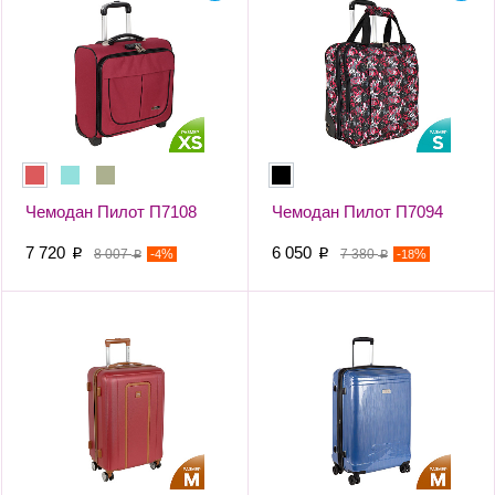
Чемодан Пилот П7108
Чемодан Пилот П7094
7 720
6 050
p
8 007
-
%
p
7 380
-
%
4
18
p
p