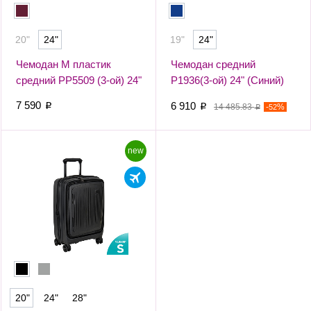
20"
24"
19"
24"
Чемодан М пластик
Чемодан средний
средний РР5509 (3-ой) 24"
Р1936(3-ой) 24" (Синий)
(Бордовый)
7 590
6 910
p
p
14 485.83
-
%
52
p
new
20"
24"
28"