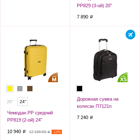
РР829 (3-ой) 20"
7 890
p
Дорожная сумка на
20"
24"
колесах П7121п
Чемодан PP средний
7 240
p
РР819 (2-ой) 24"
(Желтый)
10 940
p
12 168.60
-
%
12
p