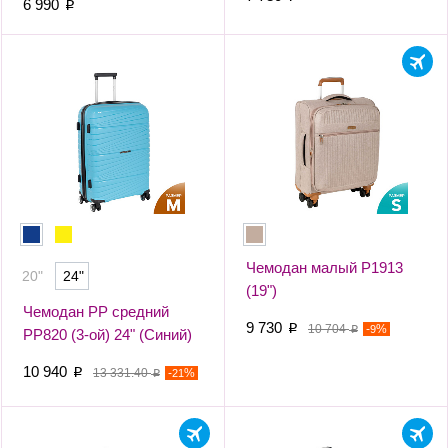
6 990
p
Чемодан малый Р1913
20"
24"
(19")
Чемодан PP средний
9 730
p
10 704
-
%
9
p
РР820 (3-ой) 24" (Синий)
10 940
p
13 331.40
-
%
21
p