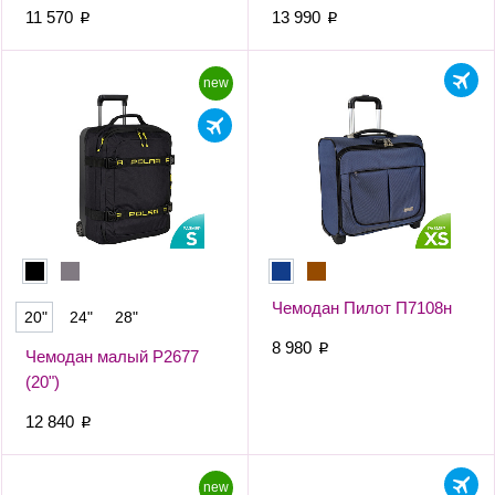
11 570
13 990
p
p
new
Чемодан Пилот П7108н
20"
24"
28"
8 980
p
Чемодан малый Р2677
(20")
12 840
p
new