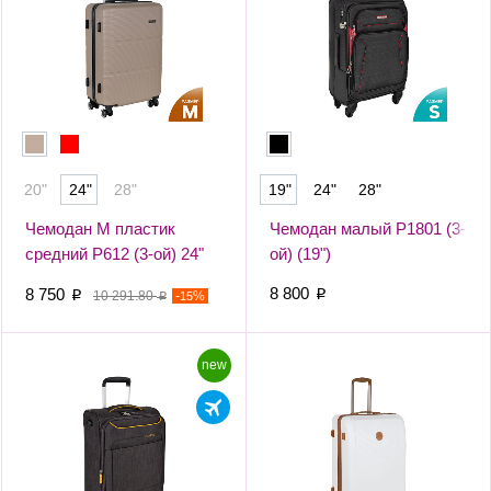
20"
24"
28"
19"
24"
28"
Чемодан М пластик
Чемодан малый Р1801 (3-
средний Р612 (3-ой) 24"
ой) (19")
(Бежевый)
8 800
8 750
p
p
10 291.80
-
%
15
p
new