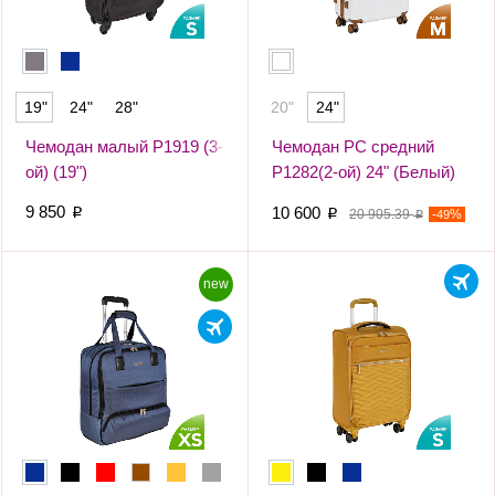
19"
24"
28"
20"
24"
Чемодан малый Р1919 (3-
Чемодан PC средний
ой) (19")
Р1282(2-ой) 24" (Белый)
9 850
10 600
p
p
20 905.39
-
%
49
p
new