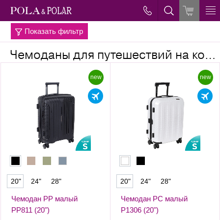
Показать фильтр
→
Главная
Чемоданы для путешествий на колёсиках
new
new
20"
24"
28"
20"
24"
28"
Чемодан PP малый
Чемодан PC малый
РР811 (20")
Р1306 (20")