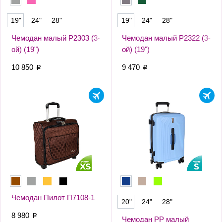
19"
24"
28"
19"
24"
28"
Чемодан малый Р2303 (3-
Чемодан малый Р2322 (3-
ой) (19")
ой) (19")
10 850
9 470
p
p
Чемодан Пилот П7108-1
20"
24"
28"
8 980
p
Чемодан PP малый