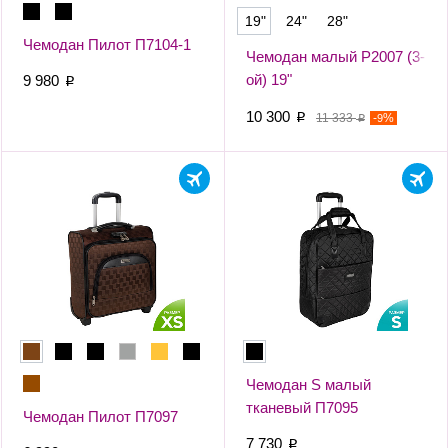
19"
24"
28"
Чемодан Пилот П7104-1
Чемодан малый Р2007 (3-
ой) 19"
9 980
p
10 300
p
11 333
-
%
9
p
Чемодан S малый
тканевый П7095
Чемодан Пилот П7097
7 730
p