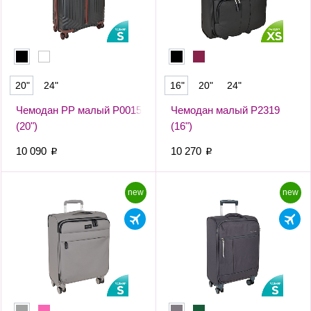
20"
24"
16"
20"
24"
Чемодан PP малый Р0015
Чемодан малый Р2319
(20")
(16")
10 090
10 270
p
p
new
new