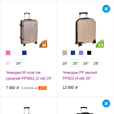
20"
24"
16"
20"
24"
28"
Чемодан М пластик
Чемодан PP малый
средний РР5661 (2-ой) 24"
РР823 (4-ой) 20"
(Розовый)
12 000
7 660
p
p
9 516.60
-
%
12
p