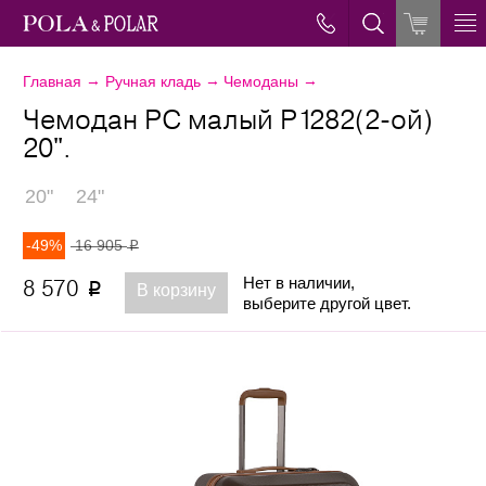
→
→
→
Главная
Ручная кладь
Чемоданы
Чемодан PC малый Р1282(2-ой)
20".
20"
24"
-49%
16 905
p
Нет в наличии,
8 570
p
В корзину
выберите другой цвет.