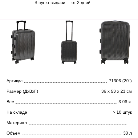
В пункт выдачи
от 2 дней
Артикул
Р1306 (20")
Размер (ДхВхГ)
36 х 53 х 23 см
Вес
3.06 кг
На складе
> 10 штук
Материал
Объем
39 л