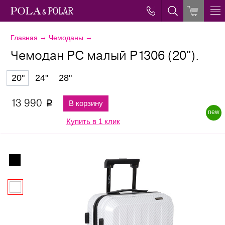
→
→
Главная
Чемоданы
Чемодан PC малый Р1306 (20").
20"
24"
28"
13 990
В корзину
p
new
Купить в 1 клик