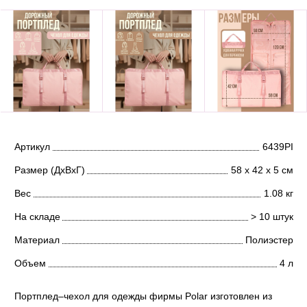
Артикул
6439PI
Размер (ДхВхГ)
58 х 42 х 5 см
Вес
1.08 кг
На складе
> 10 штук
Материал
Полиэстер
Объем
4 л
Портплед–чехол для одежды фирмы Polar изготовлен из