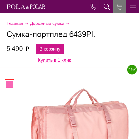
→
→
Главная
Дорожные сумки
Сумка-портплед 6439PI.
5 490
В корзину
p
Купить в 1 клик
new