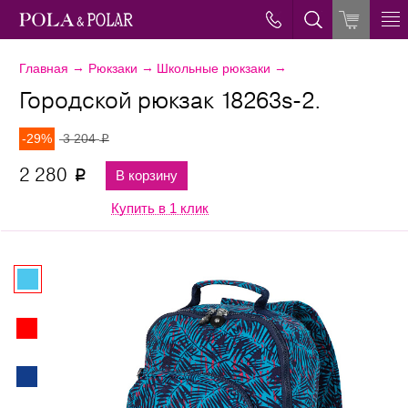
→
→
→
Главная
Рюкзаки
Школьные рюкзаки
Городской рюкзак 18263s-2.
-29%
3 204
p
2 280
В корзину
p
Купить в 1 клик