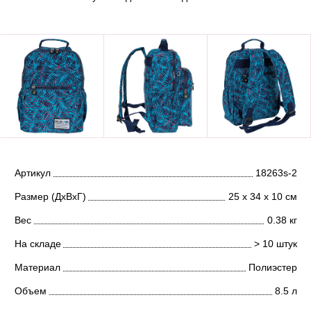
Артикул
18263s-2
Размер (ДхВхГ)
25 х 34 х 10 см
Вес
0.38 кг
На складе
> 10 штук
Материал
Полиэстер
Объем
8.5 л