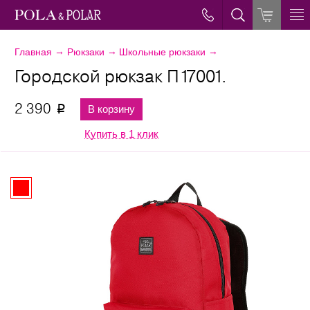
→
→
→
Главная
Рюкзаки
Школьные рюкзаки
Городской рюкзак П17001.
2 390
В корзину
p
Купить в 1 клик