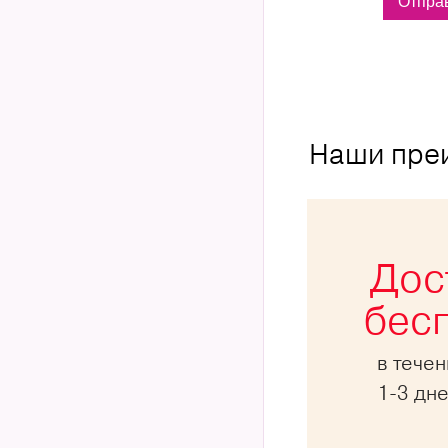
Наши пре
Дос
бес
в тече
1-3 дн