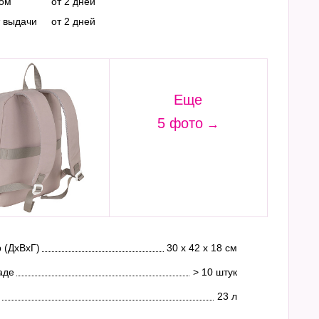
ром
от 2 дней
т выдачи
от 2 дней
Еще
5 фото
 (ДхВхГ)
30 х 42 х 18 см
аде
> 10 штук
23 л