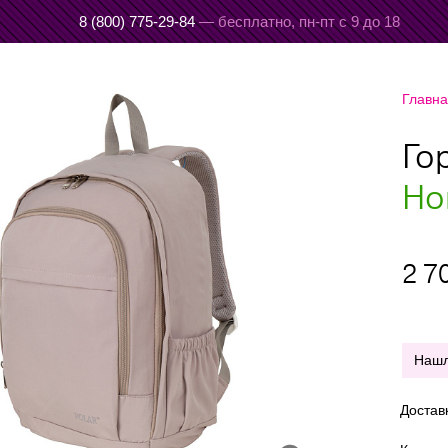
8 (800) 775-29-84
— бесплатно,
пн-пт с 9 до 18
Главн
Го
Но
2 7
Наш
Достав