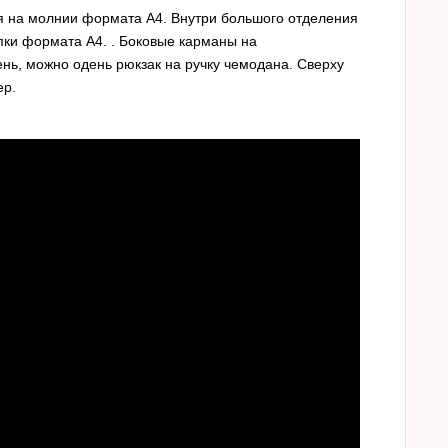
ия на молнии формата А4. Внутри большого отделения
пки формата А4. . Боковые карманы на
ень, можно одень рюкзак на ручку чемодана. Сверху
ер.