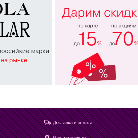
Дарим скидк
по карте
по акциям
15
70
до
%
до
российкие марки
 на рынке
Доставка и оплата
Наши магазины