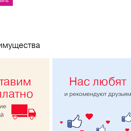
имущества
тавим
Нас любят
платно
и рекомендуют друзья
ние
ей