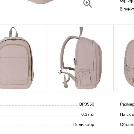
Курье
В пунк
ВР0550
Размер
0.37 кг
На скл
л
Полиэстер
Объем