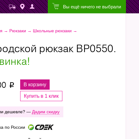
Вы ещё ничего не выбрали
ая
→
Рюкзаки
→
Школьные рюкзаки
→
родской рюкзак ВР0550.
винка!
00
В корзину
p
Купить в 1 клик
ли дешевле? —
Дадим скидку
ка по России