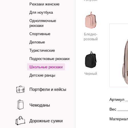
Рюкзаки женские
Для ноутбука
Однолямочные
рюкзаки
Спортивные
Бледно-
розовый
Деловые
Туристические
Подростковые рюкзаки
Школьные рюкзаки
Черный
Детские ранцы
Портфели и кейсы
Артикул
Чемоданы
Вес
Материа
Дорожные сумки