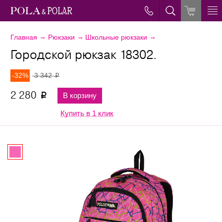
→
→
→
Главная
Рюкзаки
Школьные рюкзаки
Городской рюкзак 18302.
-32%
3 342
p
2 280
В корзину
p
Купить в 1 клик