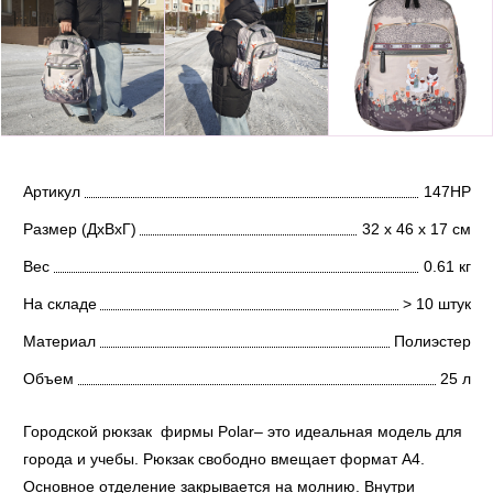
Артикул
147НР
Размер (ДхВхГ)
32 х 46 х 17 см
Вес
0.61 кг
На складе
> 10 штук
Материал
Полиэстер
Объем
25 л
Городской рюкзак фирмы Polar– это идеальная модель для
города и учебы. Рюкзак свободно вмещает формат А4.
Основное отделение закрывается на молнию. Внутри