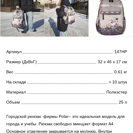
Артикул
147НР
Размер (ДхВхГ)
32 х 46 х 17 см
Вес
0.61 кг
На складе
> 10 штук
Материал
Полиэстер
Объем
25 л
Городской рюкзак фирмы Polar– это идеальная модель для
города и учебы. Рюкзак свободно вмещает формат А4.
Основное отделение закрывается на молнию. Внутри