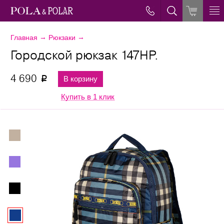
→
→
Главная
Рюкзаки
Городской рюкзак 147НР.
4 690
В корзину
p
Купить в 1 клик