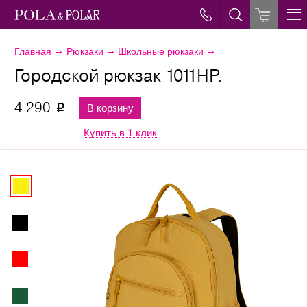
→
→
→
Главная
Рюкзаки
Школьные рюкзаки
Городской рюкзак 1011НР.
4 290
В корзину
p
Купить в 1 клик