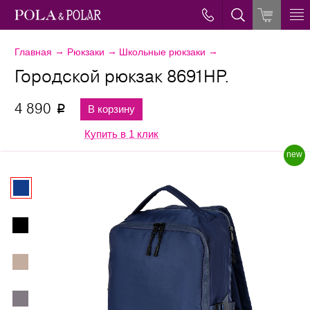
→
→
→
Главная
Рюкзаки
Школьные рюкзаки
Городской рюкзак 8691НР.
4 890
В корзину
p
Купить в 1 клик
new