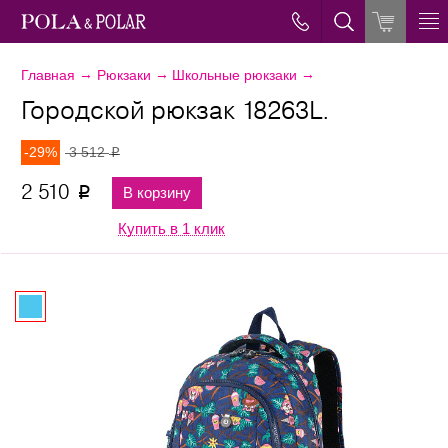
→
→
→
Главная
Рюкзаки
Школьные рюкзаки
Городской рюкзак 18263L.
-29%
3 512
p
2 510
В корзину
p
Купить в 1 клик