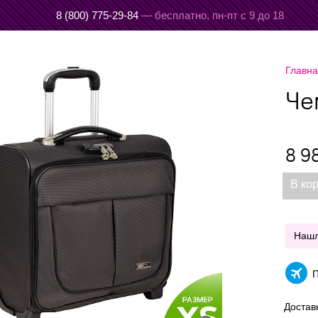
8 (800) 775-29-84
— бесплатно,
пн-пт с 9 до 18
Главн
Че
8 9
В ко
Наш
П
Достав