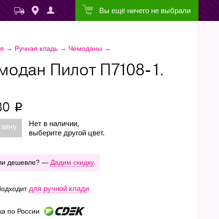
Вы ещё ничего не выбрали
ая
→
Ручная кладь
→
Чемоданы
→
модан Пилот П7108-1.
80
p
Нет в наличии,
рзину
выберите другой цвет.
ли дешевле? —
Дадим скидку
для ручной клади
одходит
ка по России