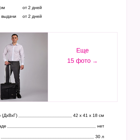
ром
от 2 дней
т выдачи
от 2 дней
Еще
15 фото
 (ДхВхГ)
42 х 41 х 18 см
аде
нет
30 л