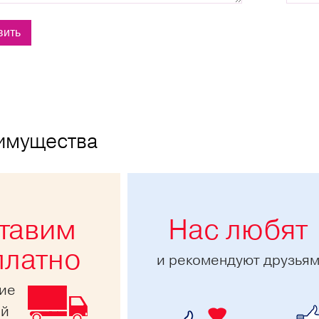
имущества
тавим
Нас любят
платно
и рекомендуют друзья
ние
ей