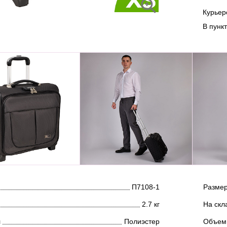
Курье
В пунк
П7108-1
Размер
2.7 кг
На скл
л
Полиэстер
Объем