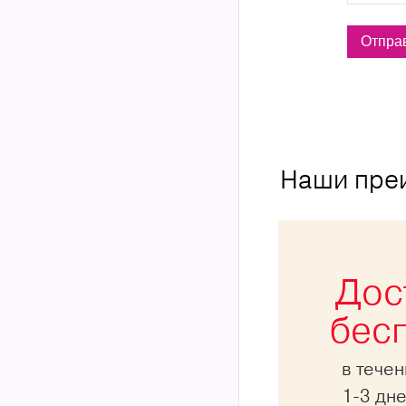
Наши пре
Дос
бес
в тече
1-3 дн