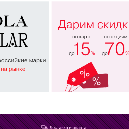
Дарим скидк
по карте
по акциям
15
70
до
%
до
российкие марки
 на рынке
Доставка и оплата