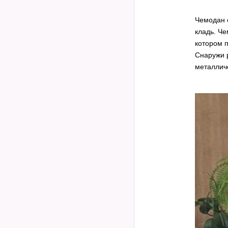
Чемодан о
кладь. Че
котором 
Снаружи 
металличе