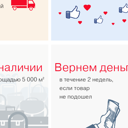
ей
 наличии
Вернем день
лощадью 5 000 м
в течение 2 недель,
2
если товар
не подошел