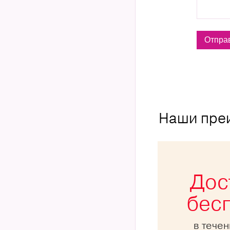
Наши пре
Дос
бес
в тече