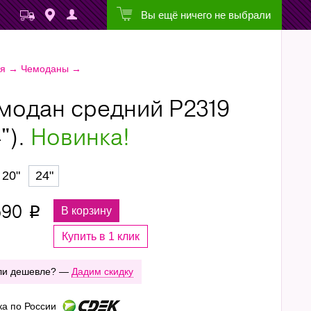
Вы ещё ничего не выбрали
ая
→
Чемоданы
→
модан средний Р2319
").
Новинка!
20"
24"
590
В корзину
p
Купить в 1 клик
ли дешевле? —
Дадим скидку
ка по России