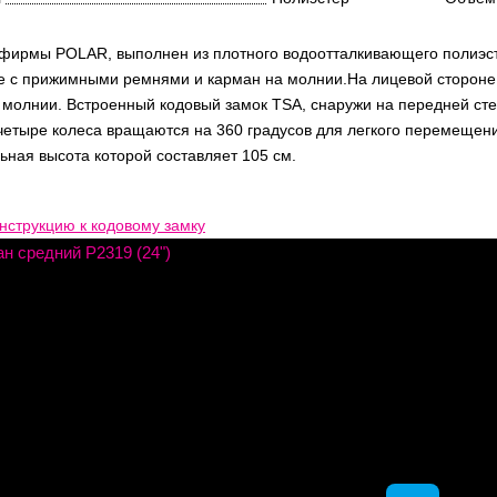
фирмы POLAR, выполнен из плотного водоотталкивающего полиэстер
е с прижимными ремнями и карман на молнии.На лицевой стороне
 молнии. Встроенный кодовый замок TSA, снаружи на передней ст
четыре колеса вращаются на 360 градусов для легкого перемещен
ная высота которой составляет 105 см.
нструкцию к кодовому замку