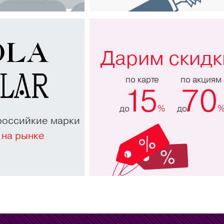
Дарим скидк
по карте
по акциям
15
70
до
%
до
российкие марки
 на рынке