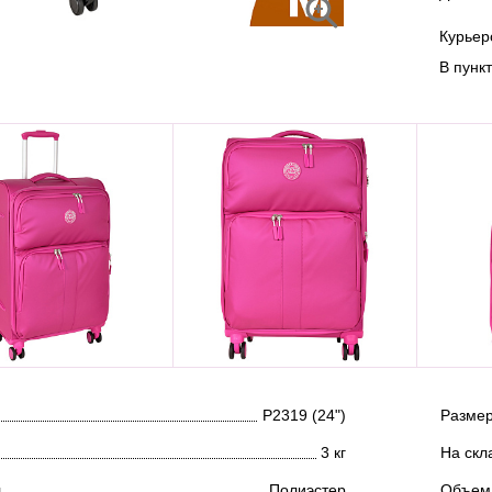
Курье
В пунк
Р2319 (24")
Размер
3 кг
На скл
л
Полиэстер
Объем