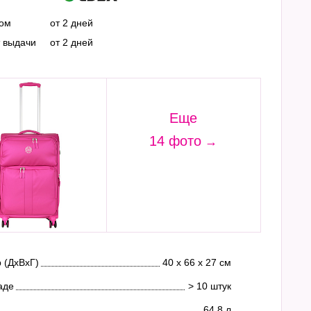
ром
от 2 дней
т выдачи
от 2 дней
Еще
14 фото
 (ДхВхГ)
40 х 66 х 27 см
аде
> 10 штук
64.8 л