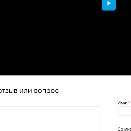
отзыв или вопрос
Имя:
*
Со мн