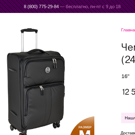
8 (800) 775-29-84
— бесплатно,
пн-пт с 9 до 18
Главн
Че
(24
16"
12 
Наш
Достав