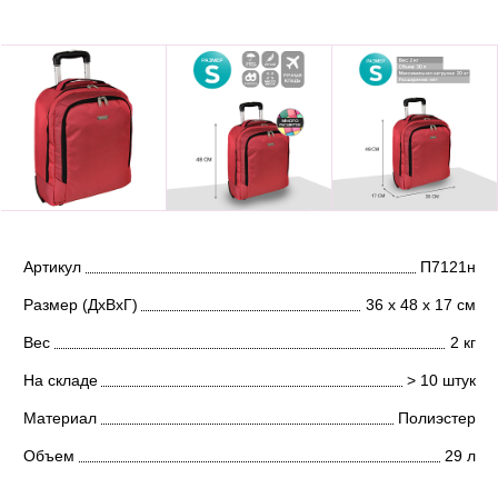
Артикул
П7121н
Размер (ДхВхГ)
36 х 48 х 17 см
Вес
2 кг
На складе
> 10 штук
Материал
Полиэстер
Объем
29 л