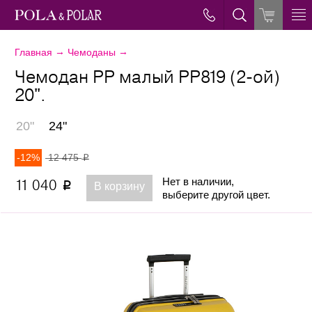
→
→
Главная
Чемоданы
Чемодан PP малый РР819 (2-ой)
20".
20"
24"
-12%
12 475
p
Нет в наличии,
11 040
p
В корзину
выберите другой цвет.