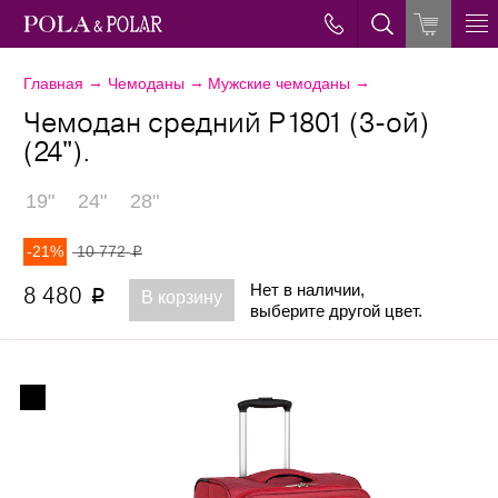
→
→
→
Главная
Чемоданы
Мужские чемоданы
Чемодан средний Р1801 (3-ой)
(24").
19"
24"
28"
-21%
10 772
p
Нет в наличии,
8 480
p
В корзину
выберите другой цвет.