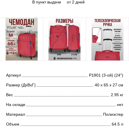
В пункт выдачи
от 2 дней
Артикул
Р1801 (3-ой) (24")
Размер (ДхВхГ)
40 х 65 х 27 см
Вес
2.95 кг
На складе
нет
Материал
Полиэстер
Объем
64.5 л