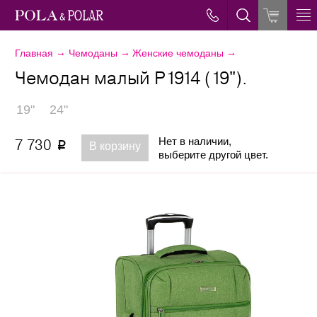
→
→
→
Главная
Чемоданы
Женские чемоданы
Чемодан малый Р1914 (19").
19"
24"
Нет в наличии,
7 730
p
В корзину
выберите другой цвет.