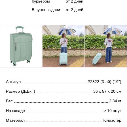
Курьером
от 2 дней
В пункт выдачи
от 2 дней
Артикул
Р2322 (3-ой) (19")
Размер (ДхВхГ)
36 х 57 х 20 см
Вес
2.34 кг
На складе
> 10 штук
Материал
Полиэстер