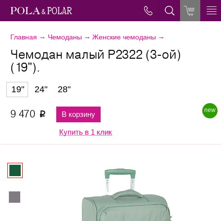
→
→
→
Главная
Чемоданы
Женские чемоданы
Чемодан малый Р2322 (3-ой)
(19").
19"
24"
28"
new
9 470
В корзину
p
Купить в 1 клик