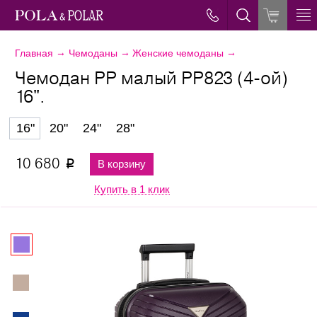
→
→
→
Главная
Чемоданы
Женские чемоданы
Чемодан PP малый РР823 (4-ой)
16".
16"
20"
24"
28"
10 680
В корзину
p
Купить в 1 клик