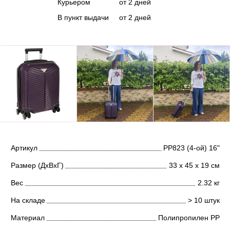
Курьером
от 2 дней
В пункт выдачи
от 2 дней
Артикул
РР823 (4-ой) 16"
Размер (ДхВхГ)
33 х 45 х 19 см
Вес
2.32 кг
На складе
> 10 штук
Материал
Полипропилен PP