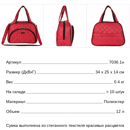
Артикул
7036.1н
Размер (ДхВхГ)
34 х 25 х 14 см
Вес
0.4 кг
На складе
> 10 штук
Материал
Полиэстер
Объем
12 л
Сумка выполнена из стеганного текстиля красивых расцветок