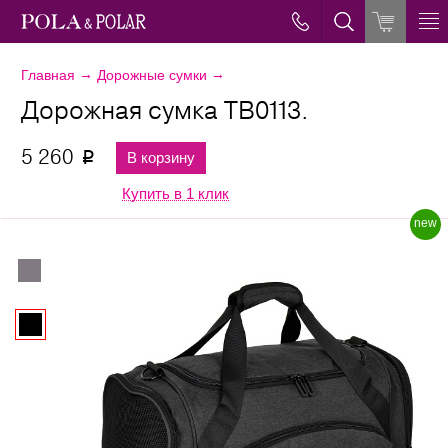
→
→
Главная
Дорожные сумки
Дорожная сумка ТВ0113.
5 260
В корзину
p
Купить в 1 клик
new