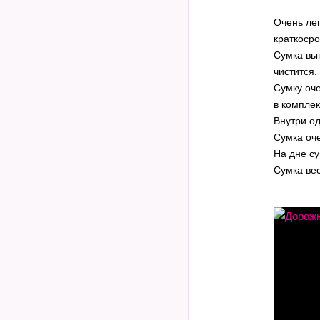
Очень лег
краткоср
Сумка вып
чистится
Сумку оче
в комплек
Внутри о
Сумка оче
На дне с
Сумка вес