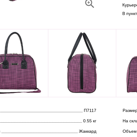
Курье
В пунк
П7117
Размер
0.55 кг
На скл
л
Жаккард
Объем