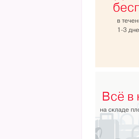
бес
в тече
1-3 дн
Всё в
на складе п