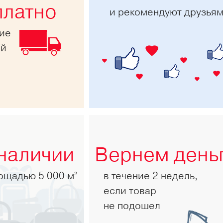
платно
и рекомендуют друзья
ние
ей
 наличии
Вернем день
лощадью 5 000 м
в течение 2 недель,
2
если товар
не подошел