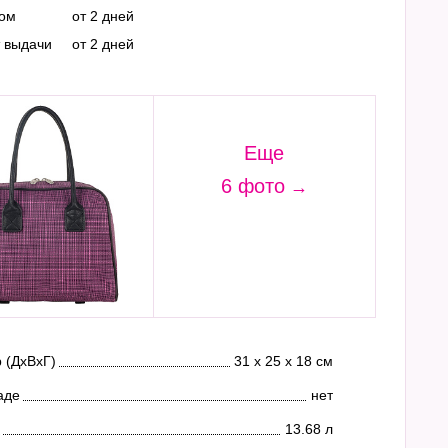
ром
от 2 дней
т выдачи
от 2 дней
Еще
6 фото
 (ДхВхГ)
31 х 25 х 18 см
аде
нет
13.68 л