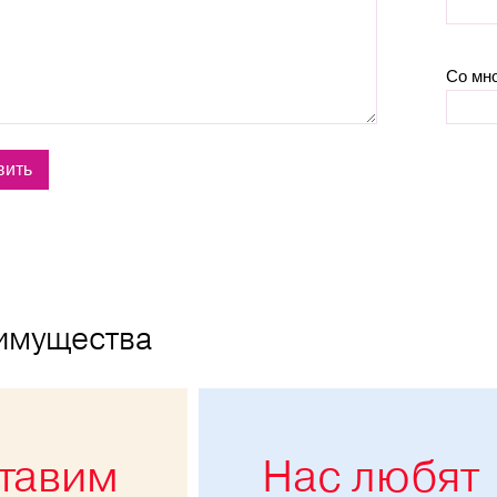
Со мн
имущества
тавим
Нас любят