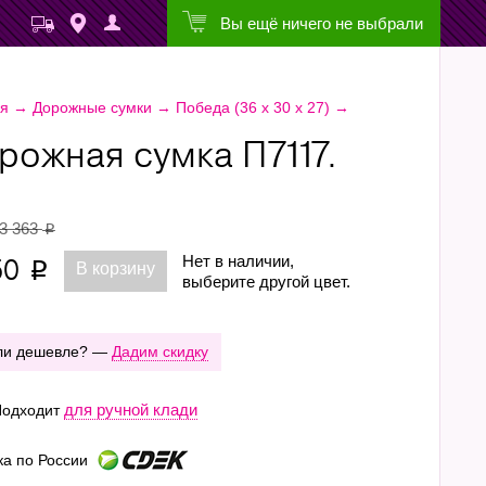
Вы ещё ничего не выбрали
ая
→
Дорожные сумки
→
Победа (36 х 30 х 27)
→
рожная сумка П7117.
3 363
p
50
Нет в наличии,
В корзину
p
выберите другой цвет.
ли дешевле? —
Дадим скидку
для ручной клади
одходит
ка по России