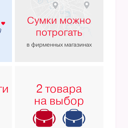
м
Сумки можно
потрогать
в фирменных магазинах
ги
2 товара
на выбор