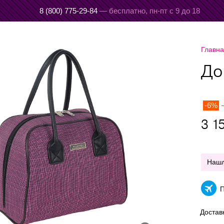
8 (800) 775-29-84
— бесплатно,
пн-пт с 9 до 18
Главн
До
-6%
3 1
Наш
П
Достав