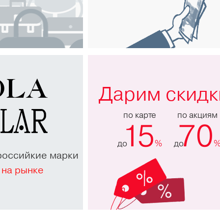
Дарим скидк
по карте
по акциям
15
70
до
%
до
российкие марки
 на рынке