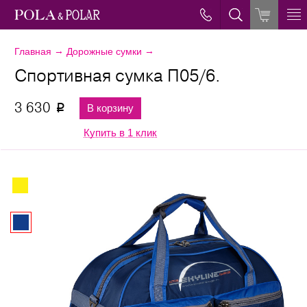
→
→
Главная
Дорожные сумки
Спортивная сумка П05/6.
3 630
В корзину
p
Купить в 1 клик