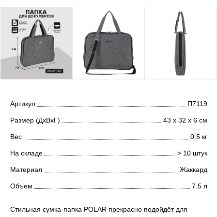
Артикул
П7119
Размер (ДхВхГ)
43 х 32 х 6 см
Вес
0.5 кг
На складе
> 10 штук
Материал
Жаккард
Объем
7.5 л
Стильная сумка-папка POLAR прекрасно подойдёт для