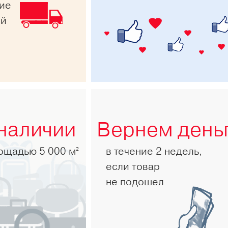
ние
ей
 наличии
Вернем день
лощадью 5 000 м
в течение 2 недель,
2
если товар
не подошел