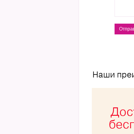
Наши пре
Дос
бес