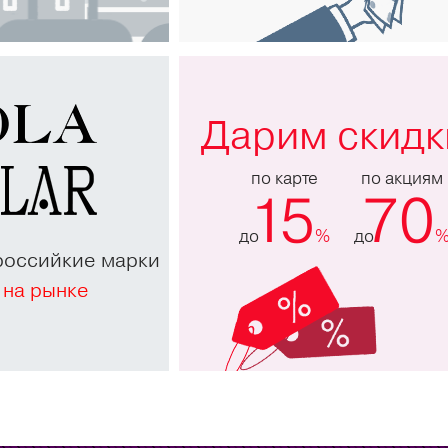
Дарим скидк
по карте
по акциям
15
70
до
%
до
российкие марки
 на рынке