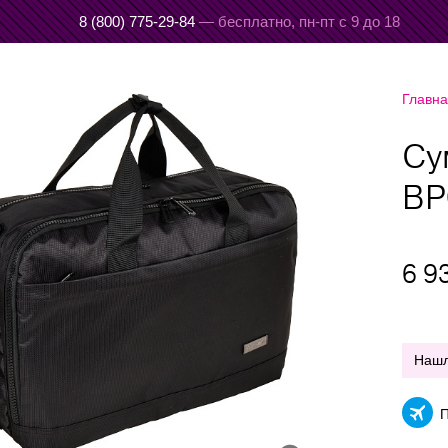
8 (800) 775-29-84
— бесплатно,
пн-пт с 9 до 18
Главн
Су
ВР
6 9
Наш
П