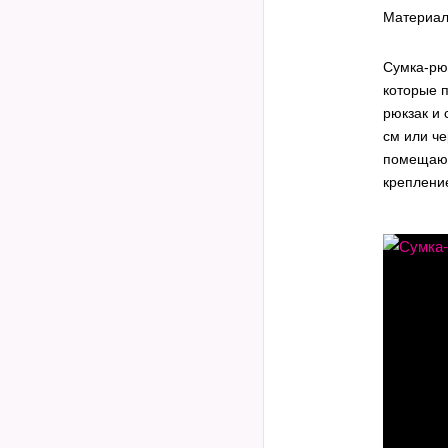
Материа
Cумка-рю
которые п
рюкзак и 
см или че
помещают
креплени