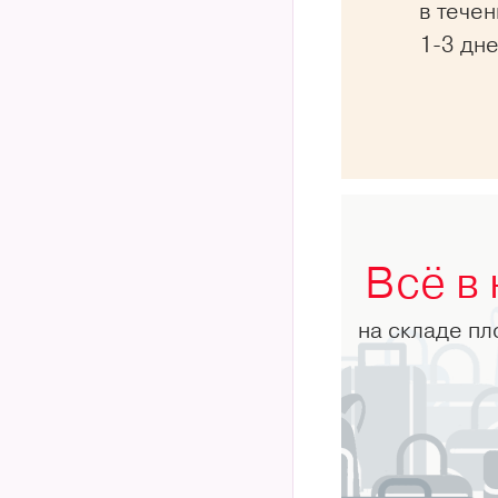
в тече
1-3 дн
Всё в
на складе п