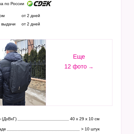
ка по России
ром
от 2 дней
т выдачи
от 2 дней
Еще
12 фото
 (ДхВхГ)
40 х 29 х 10 см
аде
> 10 штук