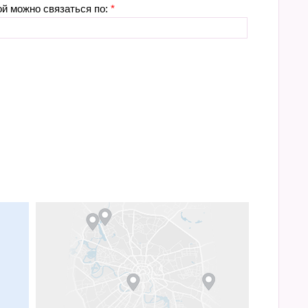
ой можно связаться по:
*
м