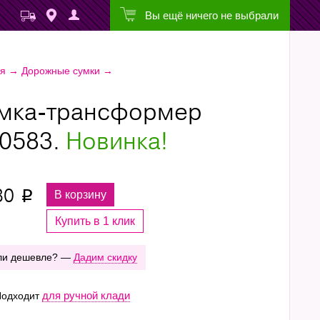
Вы ещё ничего не выбрали
ая
→
Дорожные сумки
→
мка-трансформер
0583.
Новинка!
30
В корзину
p
Купить в 1 клик
ли дешевле? —
Дадим скидку
для ручной клади
одходит