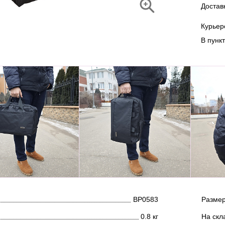
Достав
Курье
В пунк
ВР0583
Размер
0.8 кг
На скл