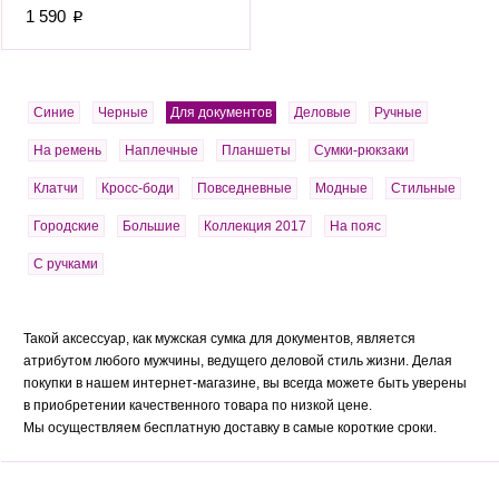
1 590
p
Синие
Черные
Для документов
Деловые
Ручные
На ремень
Наплечные
Планшеты
Сумки-рюкзаки
Клатчи
Кросс-боди
Повседневные
Модные
Стильные
Городские
Большие
Коллекция 2017
На пояс
С ручками
Такой аксессуар, как мужская сумка для документов, является
атрибутом любого мужчины, ведущего деловой стиль жизни. Делая
покупки в нашем интернет-магазине, вы всегда можете быть уверены
в приобретении качественного товара по низкой цене.
Мы осуществляем бесплатную доставку в самые короткие сроки.