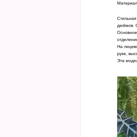
Материа
Стильная
дюймов. 
Основное
отделени
На лицево
руке, выс
Эта моде