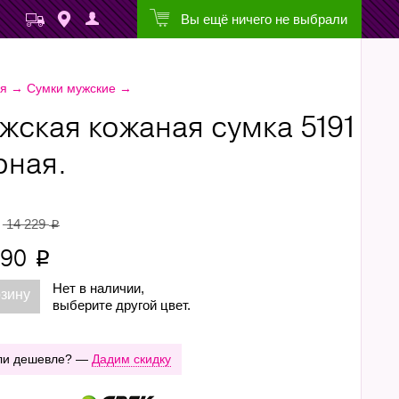
Вы ещё ничего не выбрали
ая
→
Сумки мужские
→
жская кожаная сумка 5191
рная.
14 229
p
990
p
Нет в наличии,
рзину
выберите другой цвет.
ли дешевле? —
Дадим скидку