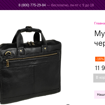
8 (800) 775-29-84
— бесплатно,
пн-пт с 9 до 18
Главн
Му
че
-16%
11 
В ко
Наш