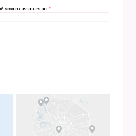
ой можно связаться по:
*
м