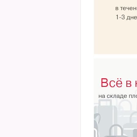
в тече
1-3 дн
Всё в
на складе п