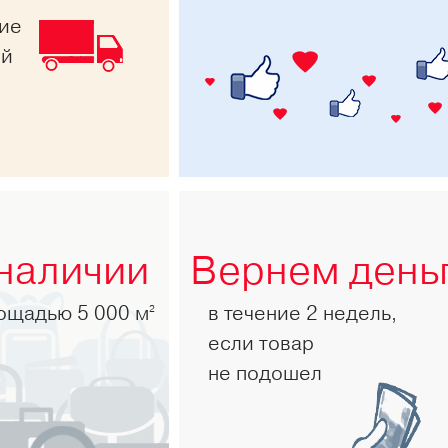
ние
ей
 наличии
Вернем день
лощадью 5 000 м
в течение 2 недель,
2
если товар
не подошел