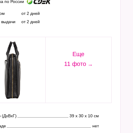
ка по России
ром
от 2 дней
т выдачи
от 2 дней
Еще
11 фото
 (ДхВхГ)
39 х 30 х 10 см
аде
нет