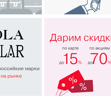
Дарим скидк
по карте
по акциям
15
70
до
%
до
российкие марки
 на рынке