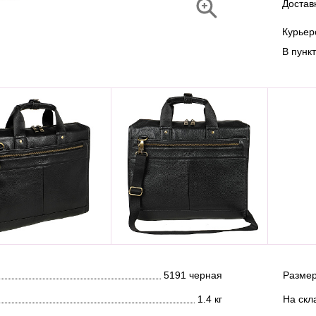
Достав
Курье
В пунк
5191 черная
Размер
1.4 кг
На скл