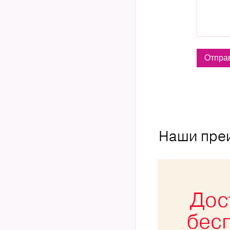
Наши пре
Дос
бес