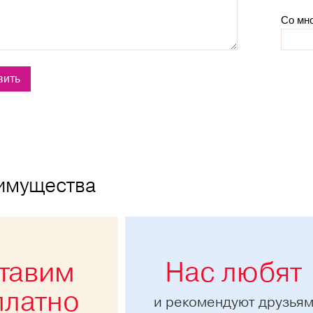
Со мн
имущества
тавим
Нас любят
платно
и рекомендуют друзья