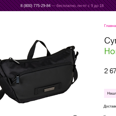
8 (800) 775-29-84
— бесплатно,
пн-пт с 9 до 18
Главн
Су
Но
2 6
Наш
Достав