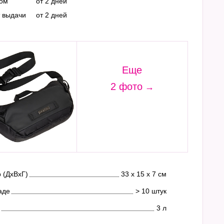
ром
от 2 дней
т выдачи
от 2 дней
Еще
2 фото
 (ДхВхГ)
33 х 15 х 7 см
аде
> 10 штук
3 л