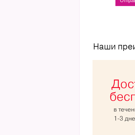
Наши пре
Дос
бес
в тече
1-3 дн