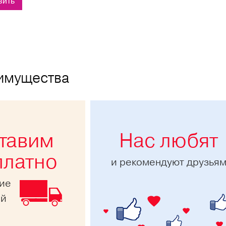
имущества
тавим
Нас любят
платно
и рекомендуют друзья
ние
ей