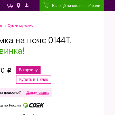
Вы ещё ничего не выбрали
ая
→
Сумки мужские
→
мка на пояс 0144T.
винка!
70
В корзину
p
Купить в 1 клик
ли дешевле? —
Дадим скидку
ка по России