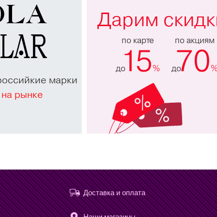
Дарим скидк
по карте
по акциям
15
70
до
%
до
российкие марки
 на рынке
Доставка и оплата
Наши магазины