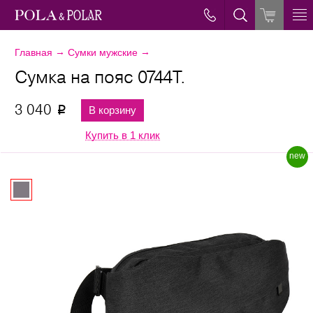
→
→
Главная
Сумки мужские
Сумка на пояс 0744T.
3 040
В корзину
p
Купить в 1 клик
new