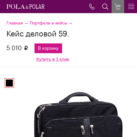
→
→
Главная
Портфели и кейсы
Кейс деловой 59.
5 010
В корзину
p
Купить в 1 клик