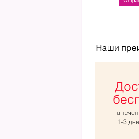
Наши пре
Дос
бес
в тече
1-3 дн