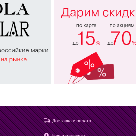
Дарим скидк
по карте
по акциям
15
70
до
%
до
российкие марки
 на рынке
Доставка и оплата
Наши магазины