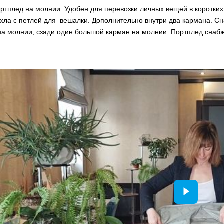
ртплед на молнии. Удобен для перевозки личных вещей в коротких
хла с петлей для вешалки. Дополнительно внутри два кармана. С
на молнии, сзади один большой карман на молнии. Портплед сна
.