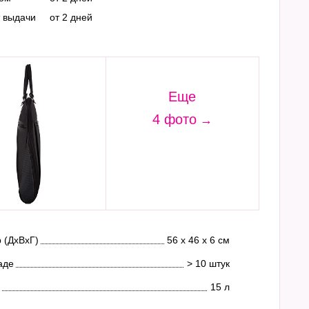
т выдачи
от 2 дней
Еще
4 фото
 (ДхВхГ)
56 х 46 х 6 см
аде
> 10 штук
15 л