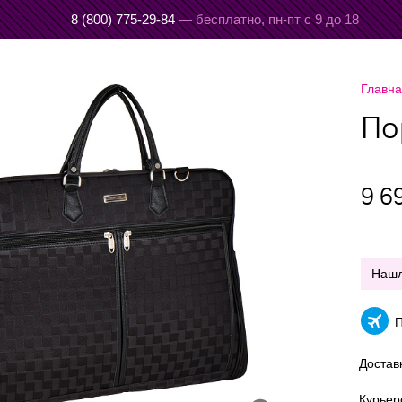
8 (800) 775-29-84
— бесплатно,
пн-пт с 9 до 18
Главн
По
9 6
Наш
П
Достав
Курье