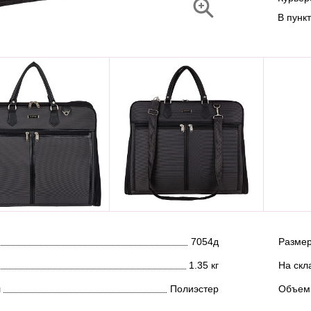
В пунк
7054д
Размер
1.35 кг
На скл
л
Полиэстер
Объем