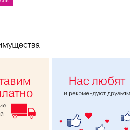
имущества
тавим
Нас любят
платно
и рекомендуют друзья
ние
ей