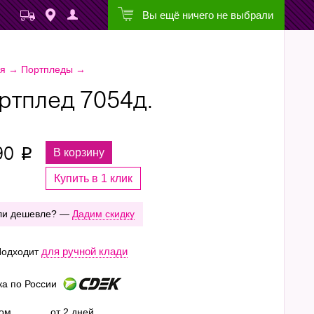
Вы ещё ничего не выбрали
ая
→
Портпледы
→
ртплед 7054д.
90
В корзину
p
Купить в 1 клик
ли дешевле? —
Дадим скидку
для ручной клади
одходит
ка по России
ром
от 2 дней