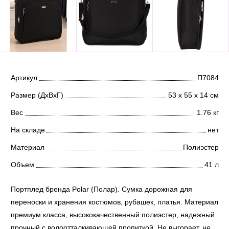
Артикул
П7084
Размер (ДхВхГ)
53 х 55 х 14 см
Вес
1.76 кг
На складе
нет
Материал
Полиэстер
Объем
41 л
Портплед бренда Polar (Полар). Сумка дорожная для
переноски и хранения костюмов, рубашек, платья. Материал
премиум класса, высококачественный полиэстер, надежный
прочный с водоотталкивающей пропиткой. Не выгорает, не