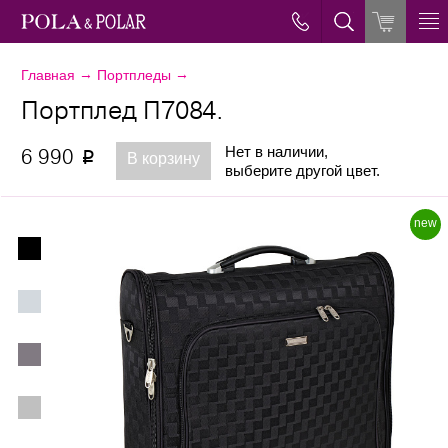
→
→
Главная
Портпледы
Портплед П7084.
Нет в наличии,
6 990
p
В корзину
выберите другой цвет.
new