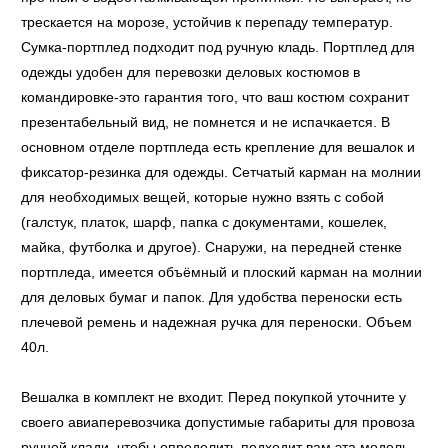
трескается на морозе, устойчив к перепаду температур.
Сумка-портплед подходит под ручную кладь. Портплед для
одежды удобен для перевозки деловых костюмов в
командировке-это гарантия того, что ваш костюм сохранит
презентабельный вид, не помнется и не испачкается. В
основном отделе портпледа есть крепление для вешалок и
фиксатор-резинка для одежды. Сетчатый карман на молнии
для необходимых вещей, которые нужно взять с собой
(галстук, платок, шарф, папка с документами, кошелек,
майка, футболка и другое). Снаружи, на передней стенке
портпледа, имеется объёмный и плоский карман на молнии
для деловых бумаг и папок. Для удобства переноски есть
плечевой ремень и надежная ручка для переноски. Объем
40л.
Вешалка в комплект не входит. Перед покупкой уточните у
своего авиаперевозчика допустимые габариты для провоза
ручной клади, чтобы определить подходит вам эта модель