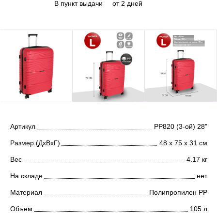
В пункт выдачи
от 2 дней
Артикул
РР820 (3-ой) 28"
Размер (ДхВхГ)
48 х 75 х 31 см
Вес
4.17 кг
На складе
нет
Материал
Полипропилен PP
Объем
105 л