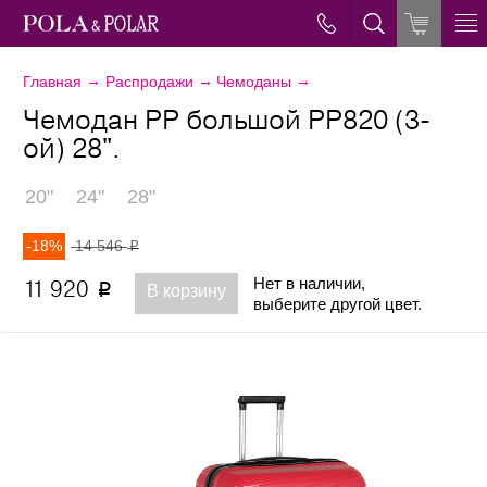
→
→
→
Главная
Распродажи
Чемоданы
Чемодан PP большой РР820 (3-
ой) 28".
20"
24"
28"
-18%
14 546
p
Нет в наличии,
11 920
p
В корзину
выберите другой цвет.