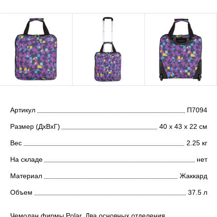
Артикул
П7094
Размер (ДхВхГ)
40 х 43 х 22 см
Вес
2.25 кг
На складе
нет
Материал
Жаккард
Объем
37.5 л
Чемодан фирмы Polar. Два основных отделения