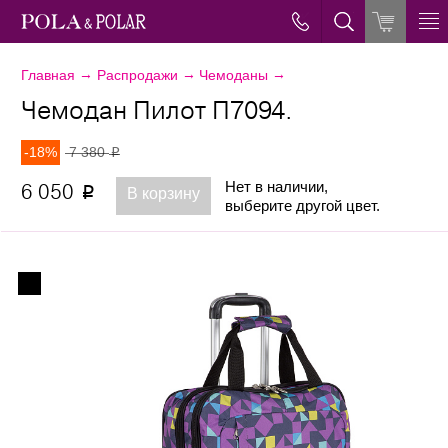
→
→
→
Главная
Распродажи
Чемоданы
Чемодан Пилот П7094.
-18%
7 380
p
Нет в наличии,
6 050
p
В корзину
выберите другой цвет.