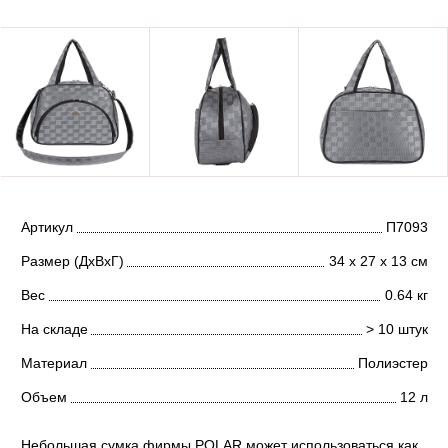
Артикул
П7093
Размер (ДхВхГ)
34 х 27 х 13 см
Вес
0.64 кг
На складе
> 10 штук
Материал
Полиэстер
Объем
12 л
Небольшая сумка фирмы POLAR может использоваться как